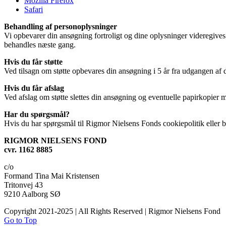
Mozilla Firefox
Safari
Behandling af personoplysninger
Vi opbevarer din ansøgning fortroligt og dine oplysninger videregives 
behandles næste gang.
Hvis du får støtte
Ved tilsagn om støtte opbevares din ansøgning i 5 år fra udgangen af d
Hvis du får afslag
Ved afslag om støtte slettes din ansøgning og eventuelle papirkopier m
Har du spørgsmål?
Hvis du har spørgsmål til Rigmor Nielsens Fonds cookiepolitik eller 
RIGMOR NIELSENS FOND
cvr. 1162 8885
c/o
Formand Tina Mai Kristensen
Tritonvej 43
9210 Aalborg SØ
Copyright 2021-2025 | All Rights Reserved | Rigmor Nielsens Fond
Go to Top