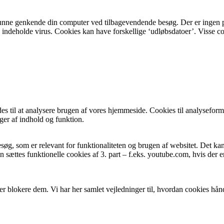
 at kunne genkende din computer ved tilbagevendende besøg. Der er ingen
ke indeholde virus. Cookies kan have forskellige ‘udløbsdatoer’. Visse co
edes til at analysere brugen af vores hjemmeside. Cookies til analysefo
ger af indhold og funktion.
søg, som er relevant for funktionaliteten og brugen af websitet. Det kan 
an sættes funktionelle cookies af 3. part – f.eks. youtube.com, hvis der 
er blokere dem. Vi har her samlet vejledninger til, hvordan cookies hå