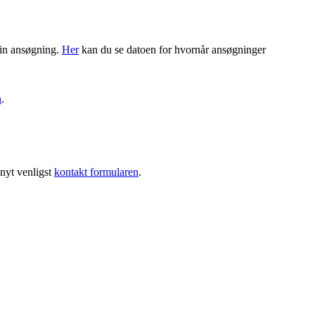
 din ansøgning.
Her
kan du se datoen for hvornår ansøgninger
n
.
enyt venligst
kontakt formularen
.